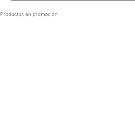
o
e
Productos en promoción
k