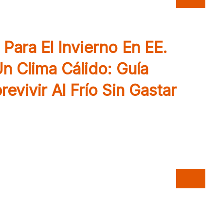
Para El Invierno En EE.
n Clima Cálido: Guía
evivir Al Frío Sin Gastar
nvierno en Estados Unidos si sos migrante
abrigarte, cuidar tu salud y mantener