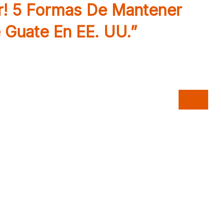
r! 5 Formas De Mantener
 Guate En EE. UU.”
 de la rutina, la nostalgia por nuestra
rtillas