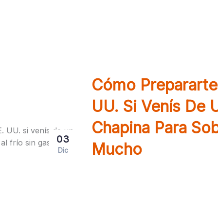
estrés. Chapinísima te ayuda 
Cómo Prepararte 
UU. Si Venís De U
Chapina Para Sobr
03
Mucho
Dic
Cómo prepararte para el invie
guía chapina para sobrevivir a