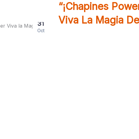
“¡Chapines Powe
Viva La Magia De
31
Oct
El Corazón No Olvida En medio
Guate se siente. El aroma a to