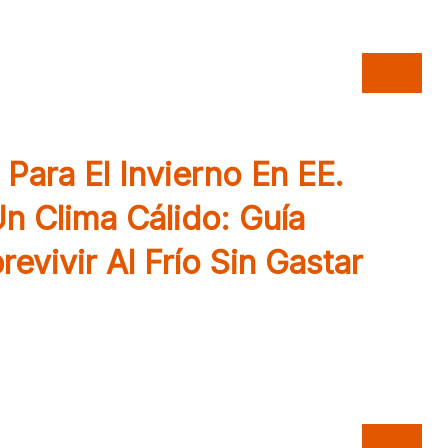
a comprar, pagar en línea y
Para El Invierno En EE.
n Clima Cálido: Guía
evivir Al Frío Sin Gastar
rno en EE. UU. si venís de un clima cálido:
l frío