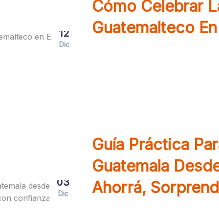
Cómo Celebrar La
Guatemalteco En
12
Dic
Tradiciones, recetas y consej
Descubrí cómo celebrar una
Guía Práctica Pa
Guatemala Desde
03
Ahorrá, Sorprend
Dic
Descubrí cómo enviar regalo