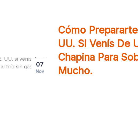
Cómo Prepararte 
UU. Si Venís De U
Chapina Para Sobr
07
Mucho.
Nov
Descubrí cómo adaptarte al i
guatemalteco. Consejos para 