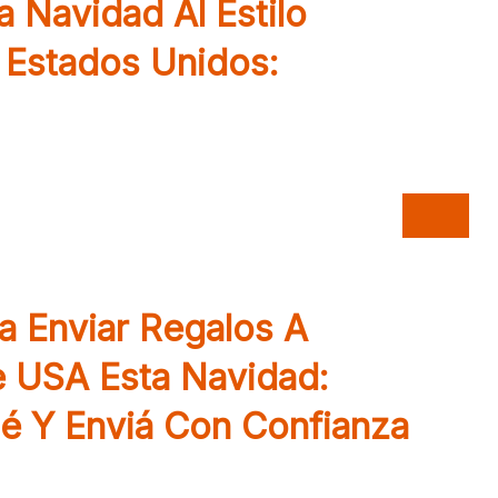
 Navidad Al Estilo
 Estados Unidos:
os para mantener viva la alegría chapina.
 Navidad 100 % guatemalteca en Estados
ra Enviar Regalos A
 USA Esta Navidad:
é Y Enviá Con Confianza
s a Guatemala desde Estados Unidos sin