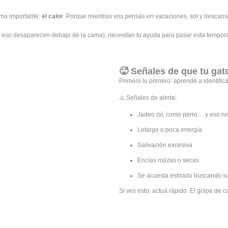
ema importante:
el calor
. Porque mientras vos pensás en vacaciones, sol y descanso…
por eso desaparecen debajo de la cama), necesitan tu ayuda para pasar esta tempo
🥵 Señales de que tu gato
Primero lo primero: aprendé a identifica
⚠️ Señales de alerta:
Jadeo (sí, como perro… y eso n
Letargo o poca energía
Salivación excesiva
Encías rojizas o secas
Se acuesta estirado buscando su
Si ves esto, actuá rápido. El golpe de 