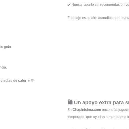
✔️ Nunca raparlo sin recomendación ve
El pelaje es su aire acondicionado natu
tu gato.
ncia.
en días de calor
☀️💛
🛍️ Un apoyo extra para s
En
Chapinísima.com
encontrás
juguet
temporada, que ayudan a mantener a tu 