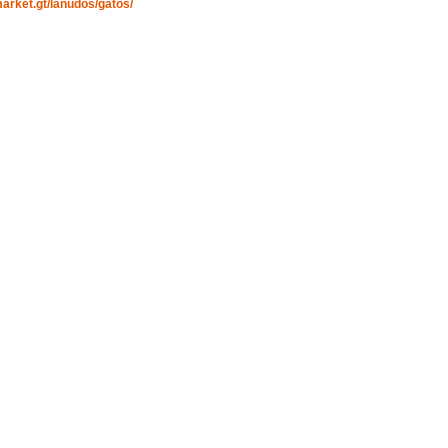
market.gt/lanudos/gatos/