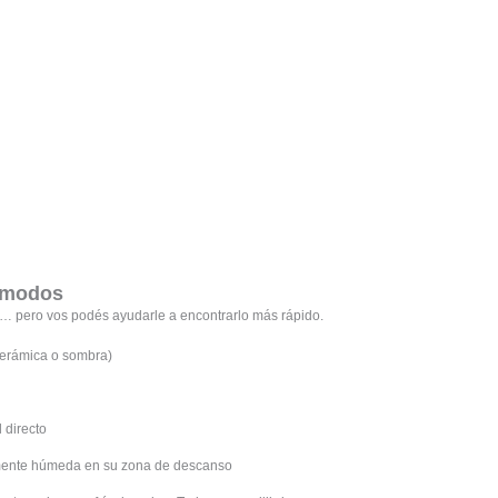
cómodos
o… pero vos podés ayudarle a encontrarlo más rápido.
(cerámica o sombra)
l directo
amente húmeda en su zona de descanso