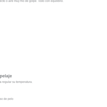
ecto o aire muy frío de golpe. Todo con equilibrio.
pelaje
a regular su temperatura.
eso de pelo