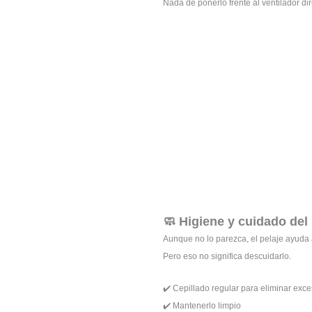
Nada de ponerlo frente al ventilador dir
🧼 Higiene y cuidado del 
Aunque no lo parezca, el pelaje ayuda 
Pero eso no significa descuidarlo.
✔️ Cepillado regular para eliminar exc
✔️ Mantenerlo limpio