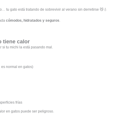
 tu gato está tratando de sobrevivir al verano sin derretirse 😼💧
rada
cómodos, hidratados y seguros
.
 tiene calor
r si tu michi la está pasando mal.
o es normal en gatos)
perficies frías
calor en gatos puede ser peligroso.