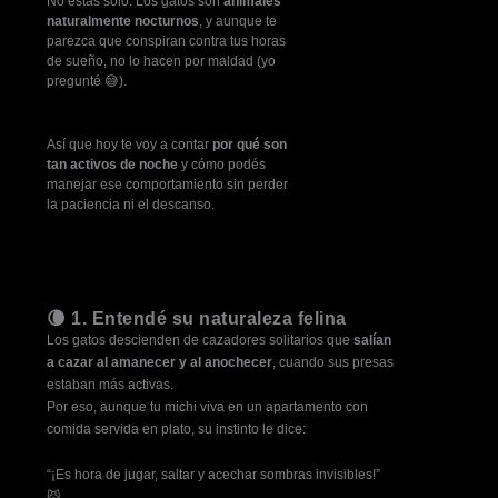
No estás solo. Los gatos son
animales
naturalmente nocturnos
, y aunque te
parezca que conspiran contra tus horas
de sueño, no lo hacen por maldad (yo
pregunté 😅).
Así que hoy te voy a contar
por qué son
tan activos de noche
y cómo podés
manejar ese comportamiento sin perder
la paciencia ni el descanso.
🌘 1. Entendé su naturaleza felina
Los gatos descienden de cazadores solitarios que
salían
a cazar al amanecer y al anochecer
, cuando sus presas
estaban más activas.
Por eso, aunque tu michi viva en un apartamento con
comida servida en plato, su instinto le dice:
“¡Es hora de jugar, saltar y acechar sombras invisibles!”
😼