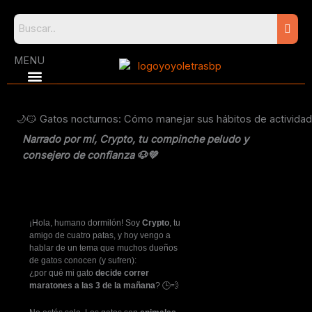
Skip
to
content
MENU
🌙😼 Gatos nocturnos: Cómo manejar sus hábitos de actividad
Narrado por mí, Crypto, tu compinche peludo y
consejero de confianza 🐶💚
¡Hola, humano dormilón! Soy
Crypto
, tu
amigo de cuatro patas, y hoy vengo a
hablar de un tema que muchos dueños
de gatos conocen (y sufren):
¿por qué mi gato
decide correr
maratones a las 3 de la mañana
? 🕒💨