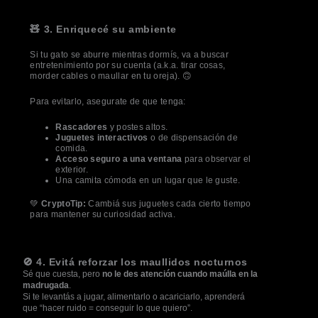
🧸 3. Enriquecé su ambiente
Si tu gato se aburre mientras dormís, va a buscar
entretenimiento por su cuenta (a.k.a. tirar cosas,
morder cables o maullar en tu oreja). 🙃
Para evitarlo, asegurate de que tenga:
Rascadores
y postes altos.
Juguetes interactivos
o de dispensación de
comida.
Acceso seguro a una ventana
para observar el
exterior.
Una camita cómoda en un lugar que le guste.
💚
CryptoTip:
Cambiá sus juguetes cada cierto tiempo
para mantener su curiosidad activa.
🚫 4. Evitá reforzar los maullidos nocturnos
Sé que cuesta, pero
no le des atención cuando maúlla en la
madrugada
.
Si te levantás a jugar, alimentarlo o acariciarlo, aprenderá
que “hacer ruido = conseguir lo que quiero”.