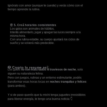
Ignóralo con amor (aunque te cueste) y verás cómo con el
tiempo aprende la rutina.
⏰ 5. Creá horarios consistentes
Los gatos son animales de hábitos.
Intentá alimentarlo, jugar y apagar las luces siempre a la
misma hora.
Con una rutina estable, su cuerpo ajustará los ciclos de
sueño y se volverá más predecible.
🐶 Crypto lo resume así:
Los gatos
no son malcriados ni traviesos de noche
, solo
siguen su naturaleza felina.
Pero con juegos, rutinas y un entorno estimulante, podés
transformar esas horas locas en
noches tranquilas y felices
(para ambos).
Y si de paso querés que tu michi tenga juguetes irresistibles
para liberar energía, te tengo una buena noticia 👇