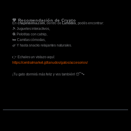
💚 Recomendación de Crypto
En
chapinisima.com
, dentro de
Lanudos
, podés encontrar:
🎾 Juguetes interactivos,
🧶 Pelotitas con catnip,
🛏️ Camitas cómodas,
🌿 Y hasta snacks relajantes naturales.
👉 Echales un vistazo aquí:
https://centralmarket.gt/lanudos/gatos/accesorios/
¡Tu gato dormirá más feliz y vos también! 😴🐾