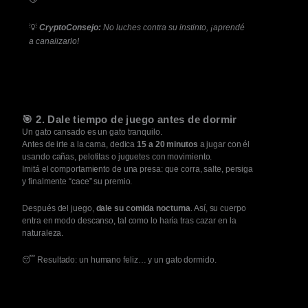
💡
CryptoConsejo:
No luches contra su instinto, ¡aprendé
a canalizarlo!
🎯 2. Dale tiempo de juego antes de dormir
Un gato cansado es un gato tranquilo.
Antes de irte a la cama, dedica
15 a 20 minutos
a jugar con él
usando cañas, pelotitas o juguetes con movimiento.
Imitá el comportamiento de una presa: que corra, salte, persiga
y finalmente “cace” su premio.
Después del juego,
dale su comida nocturna
. Así, su cuerpo
entra en modo descanso, tal como lo haría tras cazar en la
naturaleza.
😴 Resultado: un humano feliz… y un gato dormido.