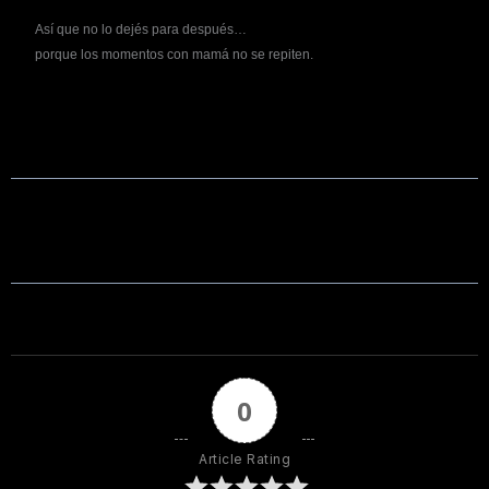
Así que no lo dejés para después…
porque los momentos con mamá no se repiten.
0
Article Rating