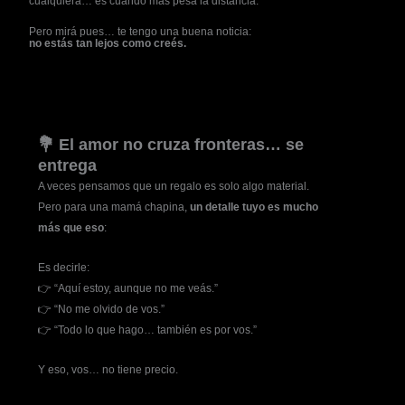
cualquiera… es cuando más pesa la distancia.
Pero mirá pues… te tengo una buena noticia:
no estás tan lejos como creés.
💐 El amor no cruza fronteras… se
entrega
A veces pensamos que un regalo es solo algo material.
Pero para una mamá chapina,
un detalle tuyo es mucho
más que eso
:
Es decirle:
👉 “Aquí estoy, aunque no me veás.”
👉 “No me olvido de vos.”
👉 “Todo lo que hago… también es por vos.”
Y eso, vos… no tiene precio.