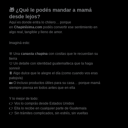
🎁 ¿Qué le podés mandar a mamá
desde lejos?
Aquí es donde entra lo chilero… porque
en
Chapinísima.com
podés convertir ese sentimiento en
algo real, tangible y lleno de amor.
Imaginá esto:
🌸 Una
canasta chapina
con cositas que le recuerdan su
tierra
👕 Un detalle con identidad guatemalteca que la haga
sonreír
🍫 Algo dulce que le alegre el día (como cuando vos eras
patojo/a)
🏡 O incluso productos útiles para su casa… porque mamá
siempre piensa en todos antes que en ella
Y lo mejor de todo:
👉 Vos lo comprás desde Estados Unidos
👉 Ella lo recibe en cualquier parte de Guatemala
👉 Sin trámites complicados, sin estrés, sin vueltas