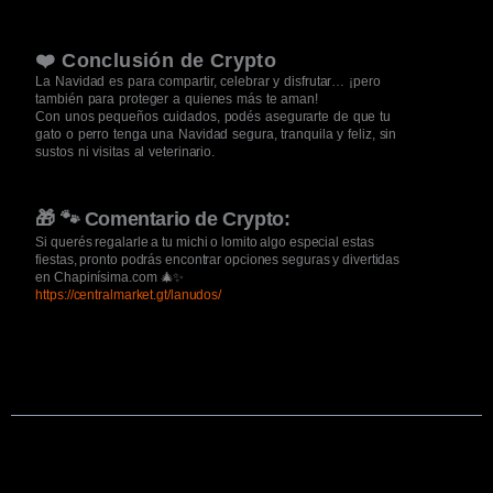
❤️ Conclusión de Crypto
La Navidad es para compartir, celebrar y disfrutar… ¡pero
también para proteger a quienes más te aman!
Con unos pequeños cuidados,
podés
asegurarte
de que tu
gato o perro tenga una
Navidad segura, tranquila y feliz
, sin
sustos ni visitas al veterinario.
🎁 🐾 Comentario de Crypto:
Si
querés
regalarle a tu michi o lomito algo especial estas
fiestas, pronto podrás encontrar opciones seguras y divertidas
en
Chapinísima.com
🎄✨
https://centralmarket.gt/lanudos/