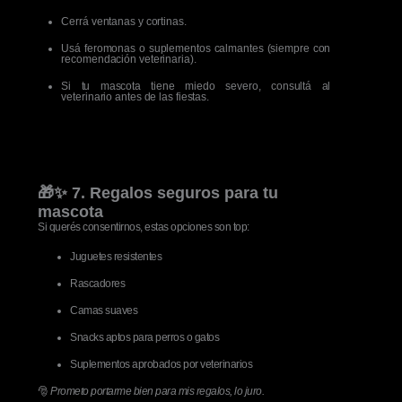
Cerrá ventanas y cortinas.
Usá feromonas o suplementos calmantes (siempre con
recomendación veterinaria).
Si tu mascota tiene miedo severo, consultá al
veterinario antes de las fiestas.
🎁✨ 7. Regalos seguros para tu
mascota
Si querés consentirnos, estas opciones son top:
Juguetes resistentes
Rascadores
Camas suaves
Snacks aptos para perros o gatos
Suplementos aprobados por veterinarios
🎅
Prometo portarme bien para mis regalos, lo juro.