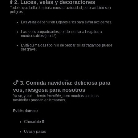
🕯️ 2. Luces, velas y decoraciones
Todo lo que brilla despierta nuestra curiosidad, pero también son
peligros.
Las
velas
deben ir en lugares altos para evitar accidentes.
Las luces parpadeantes pueden tentar a los gatos a
morder cables (¡ouch!).
Evitá guirnaldas tipo hilo de pescar; si las tragamos, puede
ser grave.
🍗 3. Comida navideña: deliciosa para
vos, riesgosa para nosotros
Ya sé, ya sé…
huele increíble
, pero muchas comidas
navideñas pueden enfermarnos.
Evités darnos:
Chocolate 🍫
Uvas y pasas