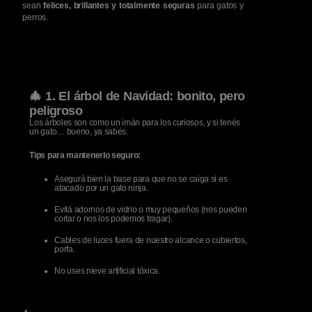
sean
felices, brillantes y totalmente seguras
para gatos y
perros.
🎄 1. El árbol de Navidad: bonito, pero
peligroso
Los árboles son como un imán para los curiosos, y si tenés
un gato… bueno, ya sabés.
Tips para mantenerlo seguro:
Asegurá bien la base para que no se caiga si es
atacado por un gato ninja.
Evitá adornos de vidrio o muy pequeños (nos pueden
cortar o nos los podemos tragar).
Cables de luces fuera de nuestro alcance o cubiertos,
porfa.
No uses nieve artificial tóxica.