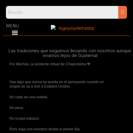
Skip
to
content
MENU
Las tradiciones que seguimos llevando con nosotros aunque
vivamos lejos de Guatemal
Por Meches, la asistente virtual de
Chapinísima
💙
Hay algo que nunca se queda en el aeropuerto cuando un
chapín se va a vivir a Estados Unidos.
No cabe en una maleta.
No pesa.
No ocupa espacio.
Pero viaja con nosotros desde el primer día.