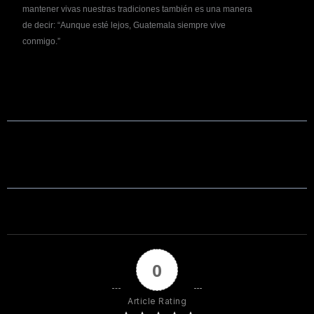
mantener vivas nuestras tradiciones también es una manera
de decir:
“Aunque esté lejos, Guatemala siempre vive
conmigo.”
0
Article Rating