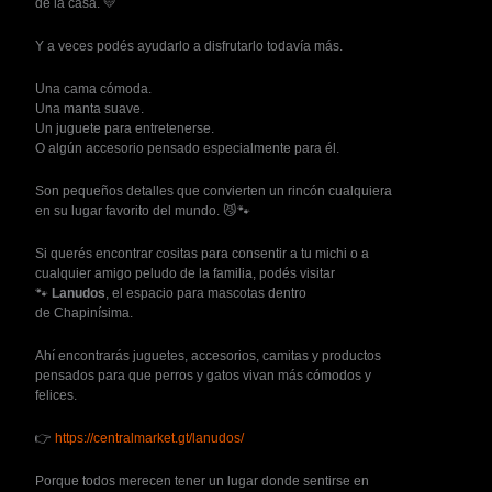
de la casa. 💛
Y a veces podés ayudarlo a disfrutarlo todavía más.
Una cama cómoda.
Una manta suave.
Un juguete para entretenerse.
O algún accesorio pensado especialmente para él.
Son pequeños detalles que convierten un rincón cualquiera
en su lugar favorito del mundo. 😼🐾
Si querés encontrar cositas para consentir a tu michi o a
cualquier amigo peludo de la familia, podés visitar
🐾
Lanudos
, el espacio para mascotas dentro
de Chapinísima.
Ahí encontrarás juguetes, accesorios, camitas y productos
pensados para que perros y gatos vivan más cómodos y
felices.
👉
https://centralmarket.gt/lanudos/
Porque todos merecen tener un lugar donde sentirse en