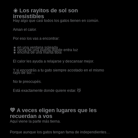
☀️ Los rayitos de sol son
irresistibles
Hay algo que casi todos los gatos tienen en común.
Aman el calor.
Por eso los vas a encontrar:
☀️ en una ventana soleada
☀️ cerca de una puerta donde entra luz
☀️ encima de una manta tibia
El calor les ayuda a relajarse y descansar mejor.
Y si encontrás a tu gato siempre acostado en el mismo
rayo de sol…
No te preocupés.
Está exactamente donde quiere estar. 😼
💛 A veces eligen lugares que les
recuerdan a vos
Aquí viene la parte más tierna.
Porque aunque los gatos tengan fama de independientes…