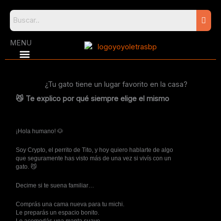
Skip
to
content
MENU
¿Tu gato tiene un lugar favorito en la casa?
😼 Te explico por qué siempre elige el mismo
¡Hola humano! 🐶
Soy Crypto, el perrito de Tito, y hoy quiero hablarte de algo
que seguramente has visto más de una vez si vivís con un
gato. 😼
Decime si te suena familiar…
Comprás una cama nueva para tu michi.
Le preparás un espacio bonito.
Le acomodás una manta suave.