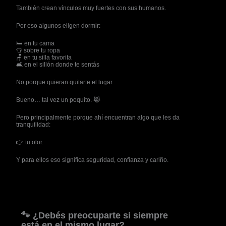
También crean vínculos muy fuertes con sus humanos.
Por eso algunos eligen dormir:
🛏️ en tu cama
👕 sobre tu ropa
🪑 en tu silla favorita
🛋️ en el sillón donde te sentás
No porque quieran quitarte el lugar.
Bueno… tal vez un poquito. 😹
Pero principalmente porque ahí encuentran algo que les da
tranquilidad:
👉 tu olor.
Y para ellos eso significa seguridad, confianza y cariño.
🐾 ¿Debés preocuparte si siempre
está en el mismo lugar?