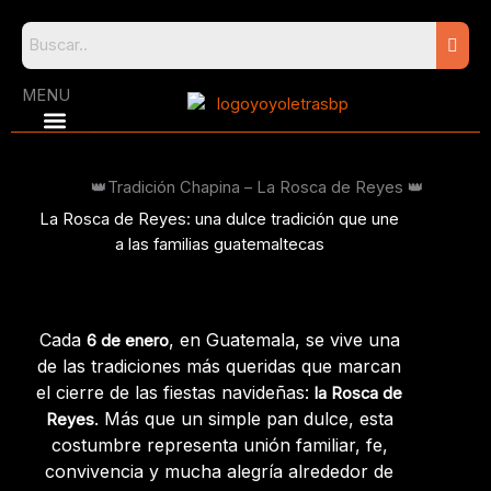
Skip
to
content
MENU
👑​​Tradición Chapina – La Rosca de Reyes 👑​​
La Rosca de Reyes: una dulce tradición que une
a las familias guatemaltecas
Cada
, en Guatemala, se vive una
6 de enero
de las tradiciones más queridas que marcan
el cierre de las fiestas navideñas:
la Rosca de
. Más que un simple pan dulce, esta
Reyes
costumbre representa unión familiar, fe,
convivencia y mucha alegría alrededor de