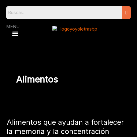
Skip
to
content
MENU
Alimentos
Alimentos
que
Alimentos que ayudan a fortalecer
ayudan
a
la memoria y la concentración
fortalecer