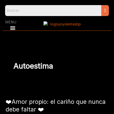
Skip
to
content
MENU
Autoestima
❤️
Amor
❤️Amor propio: el cariño que nunca
propio:
el
debe faltar ❤️
cariño