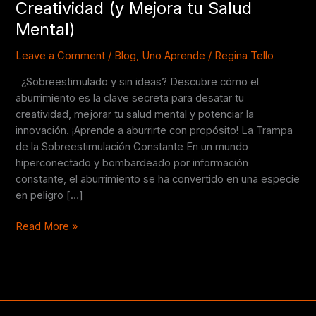
Creatividad (y Mejora tu Salud
No
Mental)
Hacer
Nada
Leave a Comment
/
Blog
,
Uno Aprende
/
Regina Tello
Libera
tu
¿Sobreestimulado y sin ideas? Descubre cómo el
Creatividad
aburrimiento es la clave secreta para desatar tu
(y
creatividad, mejorar tu salud mental y potenciar la
Mejora
innovación. ¡Aprende a aburrirte con propósito! La Trampa
tu
de la Sobreestimulación Constante En un mundo
Salud
hiperconectado y bombardeado por información
Mental)
constante, el aburrimiento se ha convertido en una especie
en peligro […]
Read More »