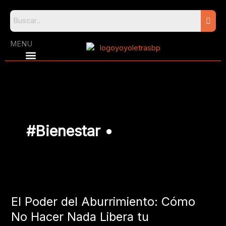
Skip
to
content
MENU
#Bienestar •
El
Poder
El Poder del Aburrimiento: Cómo
del
Aburrimiento:
No Hacer Nada Libera tu
Cómo