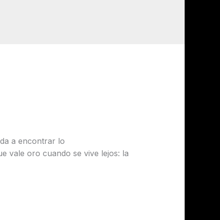
a
da a encontrar lo
 vale oro cuando se vive lejos: la