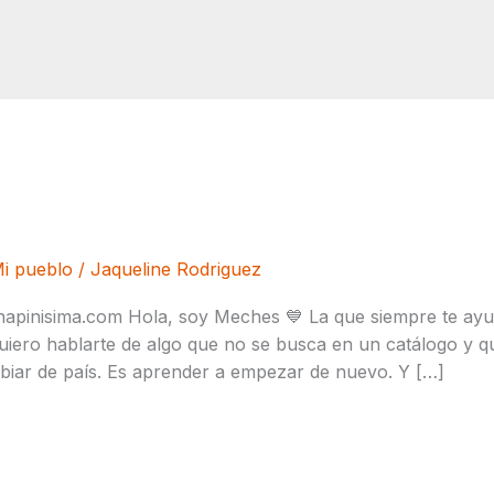
E. UU.: cómo apoyarse lejos de cas
i pueblo
/
Jaqueline Rodriguez
hapinisima.com Hola, soy Meches 💙 La que siempre te ayu
ero hablarte de algo que no se busca en un catálogo y que
iar de país. Es aprender a empezar de nuevo. Y […]