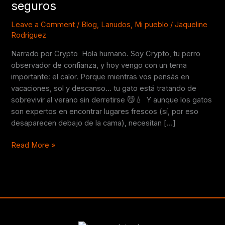
seguros
cómo
mantenerlos
Leave a Comment
/
Blog
,
Lanudos
,
Mi pueblo
/
Jaqueline
frescos,
Rodriguez
hidratados
Narrado por Crypto Hola humano. Soy Crypto, tu perro
y
observador de confianza, y hoy vengo con un tema
seguros
importante: el calor. Porque mientras vos pensás en
vacaciones, sol y descanso… tu gato está tratando de
sobrevivir al verano sin derretirse 😼💧 Y aunque los gatos
son expertos en encontrar lugares frescos (sí, por eso
desaparecen debajo de la cama), necesitan […]
Read More »