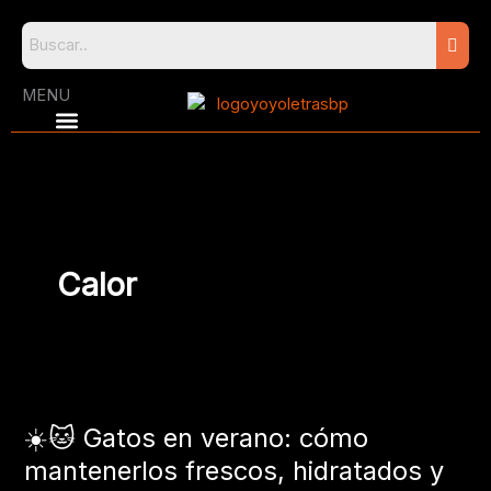
Skip
to
content
MENU
Calor
☀️
🐱
☀️🐱 Gatos en verano: cómo
Gatos
en
mantenerlos frescos, hidratados y
verano: