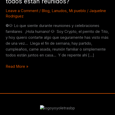
todos están reunidos?
cuando
todos
Leave a Comment
/
Blog
,
Lanudos
,
Mi pueblo
/
Jaqueline
Rodriguez
están
reunidos?
⚽🐶 Lo que siente durante reuniones y celebraciones
familiares ¡Hola humano! 🐶 Soy Crypto, el perrito de Tito,
y hoy quiero contarte algo que seguramente has visto más
de una vez… Llega el fin de semana, hay partido,
cumpleaños, carne asada, reunión familiar o simplemente
todos están juntos en casa… Y de repente ahí […]
Read More »