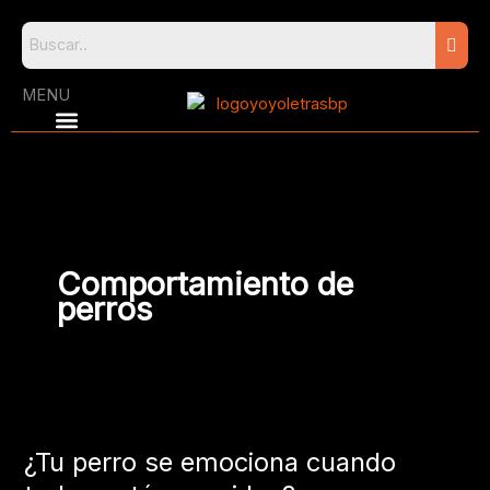
Skip
to
content
MENU
Comportamiento de
perros
¿Tu
perro
¿Tu perro se emociona cuando
se
emociona