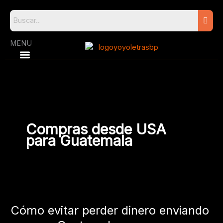
Skip
to
content
MENU
Compras desde USA
para Guatemala
Cómo
evitar
Cómo evitar perder dinero enviando
perder
dinero