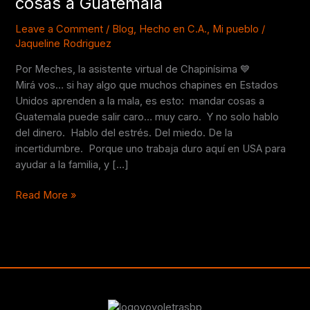
cosas a Guatemala
enviando
cosas
Leave a Comment
/
Blog
,
Hecho en C.A.
,
Mi pueblo
/
Jaqueline Rodriguez
a
Guatemala
Por Meches, la asistente virtual de Chapinísima 💙
Mirá vos… si hay algo que muchos chapines en Estados
Unidos aprenden a la mala, es esto: mandar cosas a
Guatemala puede salir caro… muy caro. Y no solo hablo
del dinero. Hablo del estrés. Del miedo. De la
incertidumbre. Porque uno trabaja duro aquí en USA para
ayudar a la familia, y […]
Read More »