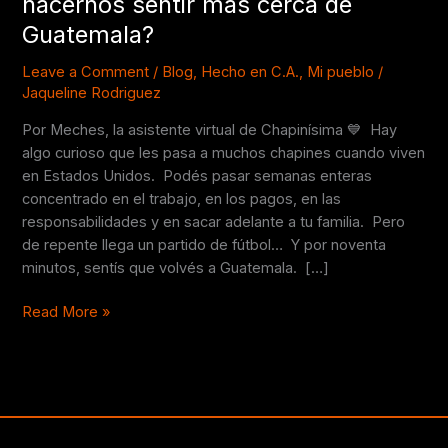
hacernos sentir más cerca de
de
Guatemala?
fútbol
puede
Leave a Comment
/
Blog
,
Hecho en C.A.
,
Mi pueblo
/
hacernos
Jaqueline Rodriguez
sentir
Por Meches, la asistente virtual de Chapinísima 💙 Hay
más
algo curioso que les pasa a muchos chapines cuando viven
cerca
en Estados Unidos. Podés pasar semanas enteras
de
concentrado en el trabajo, en los pagos, en las
Guatemala?
responsabilidades y en sacar adelante a tu familia. Pero
de repente llega un partido de fútbol… Y por noventa
minutos, sentís que volvés a Guatemala. […]
Read More »