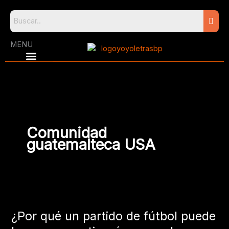
Skip
to
content
MENU
Comunidad
guatemalteca USA
¿Por
qué
¿Por qué un partido de fútbol puede
un
partido