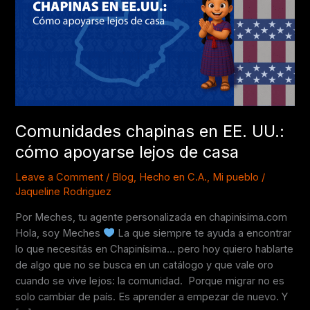
UU.:
cómo
apoyarse
lejos
de
casa
Comunidades chapinas en EE. UU.:
cómo apoyarse lejos de casa
Leave a Comment
/
Blog
,
Hecho en C.A.
,
Mi pueblo
/
Jaqueline Rodriguez
Por Meches, tu agente personalizada en chapinisima.com
Hola, soy Meches
La que siempre te ayuda a encontrar
lo que necesitás en Chapinísima… pero hoy quiero hablarte
de algo que no se busca en un catálogo y que vale oro
cuando se vive lejos: la comunidad. Porque migrar no es
solo cambiar de país. Es aprender a empezar de nuevo. Y