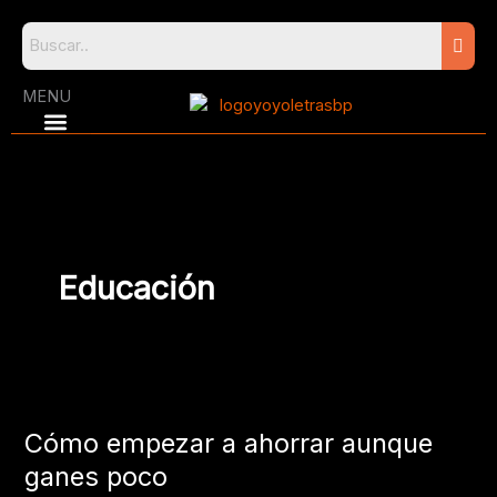
Skip
to
content
MENU
Educación
Cómo
empezar
Cómo empezar a ahorrar aunque
a
ahorrar
ganes poco
aunque