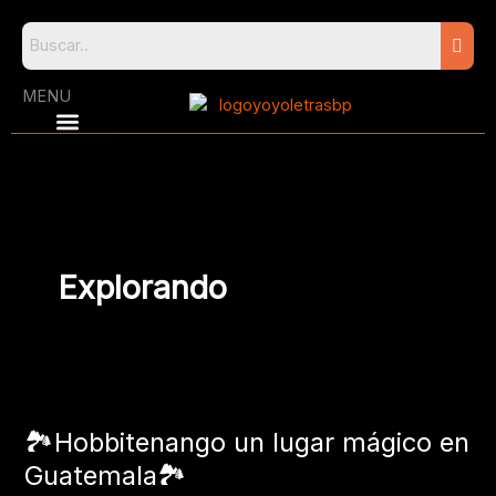
Skip
to
content
MENU
Explorando
🏞️
Hobbitenango
🏞️Hobbitenango un lugar mágico en
un
lugar
Guatemala🏞️
mágico