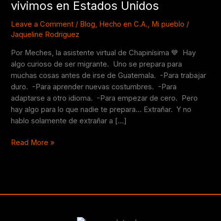
vivimos en Estados Unidos
extrañamos
los
Leave a Comment
/
Blog
,
Hecho en C.A.
,
Mi pueblo
/
chapines
Jaqueline Rodriguez
cuando
Por Meches, la asistente virtual de Chapinísima 💙 Hay
vivimos
algo curioso de ser migrante. Uno se prepara para
en
muchas cosas antes de irse de Guatemala. -Para trabajar
Estados
duro. -Para aprender nuevas costumbres. -Para
Unidos
adaptarse a otro idioma. -Para empezar de cero. Pero
hay algo para lo que nadie te prepara… Extrañar. Y no
hablo solamente de extrañar a […]
Read More »