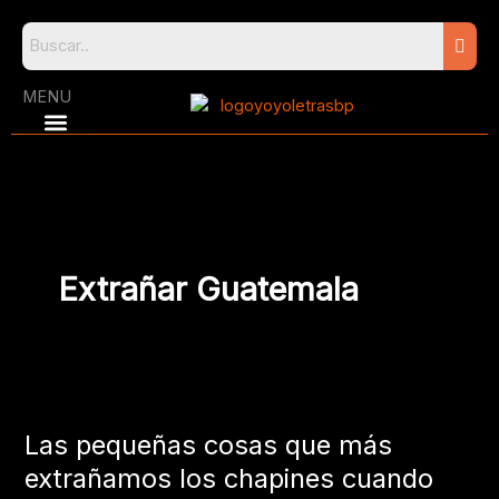
Skip
to
content
MENU
Extrañar Guatemala
Las
pequeñas
Las pequeñas cosas que más
cosas
que
extrañamos los chapines cuando
más