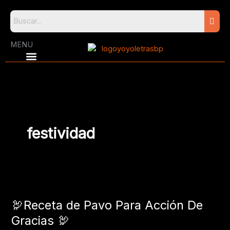
Skip
to
content
MENU
festividad
🦃​
Receta
🦃​Receta de Pavo Para Acción De
de
Pavo
Gracias 🦃​
Para