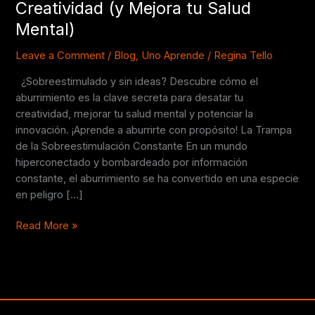
Creatividad (y Mejora tu Salud
No
Mental)
Hacer
Nada
Leave a Comment
/
Blog
,
Uno Aprende
/
Regina Tello
Libera
tu
¿Sobreestimulado y sin ideas? Descubre cómo el
Creatividad
aburrimiento es la clave secreta para desatar tu
(y
creatividad, mejorar tu salud mental y potenciar la
Mejora
innovación. ¡Aprende a aburrirte con propósito! La Trampa
tu
de la Sobreestimulación Constante En un mundo
Salud
hiperconectado y bombardeado por información
Mental)
constante, el aburrimiento se ha convertido en una especie
en peligro […]
Read More »