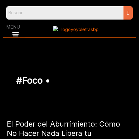
Skip
to
content
MENU
#Foco •
El
Poder
El Poder del Aburrimiento: Cómo
del
Aburrimiento:
No Hacer Nada Libera tu
Cómo