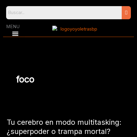
Skip
to
content
MENU
foco
Tu
cerebro
Tu cerebro en modo multitasking:
en
modo
¿superpoder o trampa mortal?
multitasking: