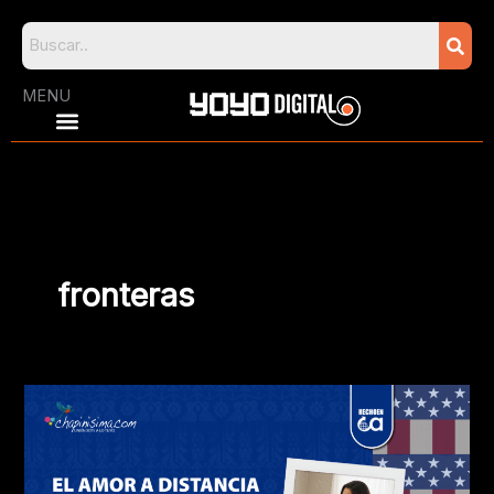
Skip
to
content
MENU
fronteras
El
amor
a
distancia