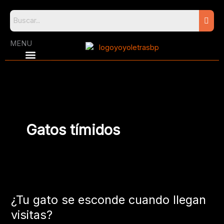
Skip
to
content
MENU
Gatos tímidos
¿Tu
gato
¿Tu gato se esconde cuando llegan
se
esconde
visitas?
cuando