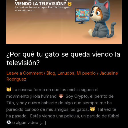
se
queda
viendo
la
televisión?
¿Por qué tu gato se queda viendo la
televisión?
Leave a Comment
/
Blog
,
Lanudos
,
Mi pueblo
/
Jaqueline
Rodriguez
La curiosa forma en que los michis siguen el
movimiento ¡Hola humano!
Soy Crypto, el perrito de
Tito, y hoy quiero hablarte de algo que siempre me ha
parecido curioso de mis amigos los gatos.
Tal vez te
ha pasado. Estás viendo una película, un partido de fútbol
o algún video […]