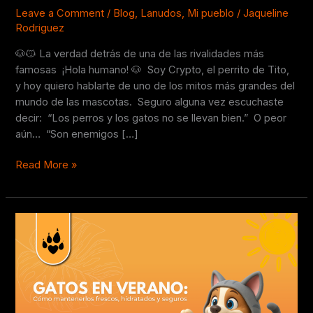
pueden
Leave a Comment
/
Blog
,
Lanudos
,
Mi pueblo
/
Jaqueline
Rodriguez
ser
mejores
🐶😼 La verdad detrás de una de las rivalidades más
amigos?
famosas ¡Hola humano! 🐶 Soy Crypto, el perrito de Tito,
y hoy quiero hablarte de uno de los mitos más grandes del
mundo de las mascotas. Seguro alguna vez escuchaste
decir: “Los perros y los gatos no se llevan bien.” O peor
aún… “Son enemigos […]
Read More »
☀️
🐱
Gatos
en
verano:
cómo