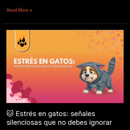
Read More »
🐱
Estrés
en
gatos:
señales
silenciosas
que
no
debes
ignorar
🐱 Estrés en gatos: señales
silenciosas que no debes ignorar