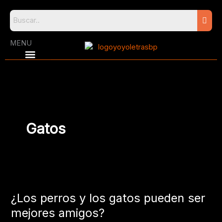
Skip
to
content
MENU
Gatos
¿Los
perros
¿Los perros y los gatos pueden ser
y
los
mejores amigos?
gatos