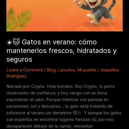
mantenerlos
frescos,
hidratados
y
seguros
☀️🐱 Gatos en verano: cómo
mantenerlos frescos, hidratados y
seguros
Leave a Comment
/
Blog
,
Lanudos
,
Mi pueblo
/
Jaqueline
Rodriguez
Narrado por Crypto Hola humano. Soy Crypto, tu perro
observador de confianza, y hoy vengo con un tema
importante: el calor. Porque mientras vos pensás en
vacaciones, sol y descanso… tu gato está tratando de
sobrevivir al verano sin derretirse 😼💧 Y aunque los gatos
son expertos en encontrar lugares frescos (sí, por eso
desaparecen debajo de la cama), necesitan