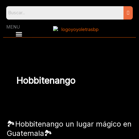
Skip
to
content
MENU
Hobbitenango
🏞️
Hobbitenango
🏞️Hobbitenango un lugar mágico en
un
lugar
Guatemala🏞️
mágico