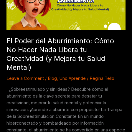
Cómo
No
Hacer
Nada
Libera
tu
El Poder del Aburrimiento: Cómo
Creatividad
No Hacer Nada Libera tu
(y
Mejora
Creatividad (y Mejora tu Salud
tu
Mental)
Salud
Mental)
Leave a Comment
/
Blog
,
Uno Aprende
/
Regina Tello
¿Sobreestimulado y sin ideas? Descubre cómo el
aburrimiento es la clave secreta para desatar tu
creatividad, mejorar tu salud mental y potenciar la
innovación. ¡Aprende a aburrirte con propósito! La Trampa
de la Sobreestimulación Constante En un mundo
hiperconectado y bombardeado por información
constante, el aburrimiento se ha convertido en una especie