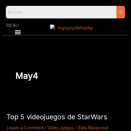
Skip
to
content
MENU
May4
Top
5
Top 5 videojuegos de StarWars
videojuegos
de
Leave a Comment
/
Video juegos
/
Rafa Barascout
StarWars