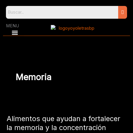
Skip
to
content
MENU
Memoria
Alimentos
que
Alimentos que ayudan a fortalecer
ayudan
a
la memoria y la concentración
fortalecer