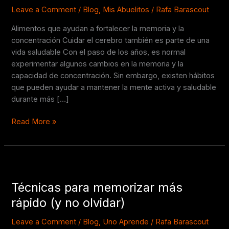
la
Leave a Comment
/
Blog
,
Mis Abuelitos
/
Rafa Barascout
memoria
Alimentos que ayudan a fortalecer la memoria y la
y
concentración Cuidar el cerebro también es parte de una
la
vida saludable Con el paso de los años, es normal
concentración
experimentar algunos cambios en la memoria y la
capacidad de concentración. Sin embargo, existen hábitos
que pueden ayudar a mantener la mente activa y saludable
durante más […]
Read More »
Técnicas
para
Técnicas para memorizar más
memorizar
más
rápido (y no olvidar)
rápido
(y
Leave a Comment
/
Blog
,
Uno Aprende
/
Rafa Barascout