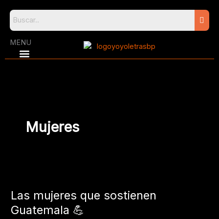
Skip
to
content
MENU
Mujeres
Las
mujeres
Las mujeres que sostienen
que
sostienen
Guatemala 💪
Guatemala