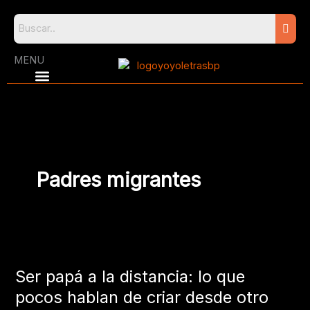
Skip
to
content
MENU
Padres migrantes
Ser
papá
Ser papá a la distancia: lo que
a
la
pocos hablan de criar desde otro
distancia: