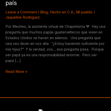
país
lo
que
Leave a Comment
/
Blog
,
Hecho en C.A.
,
Mi pueblo
/
pocos
Jaqueline Rodriguez
hablan
Por Meches, la asistente virtual de Chapinísima 💙 Hay una
de
pregunta que muchos papás guatemaltecos que viven en
criar
Estados Unidos se hacen en silencio. Una pregunta que
desde
rara vez dicen en voz alta. “¿Estoy haciendo suficiente por
otro
mis hijos?” Y la verdad, vos… esa pregunta pesa. Porque
país
ser papá ya es una responsabilidad enorme. Pero ser
papá […]
Read More »