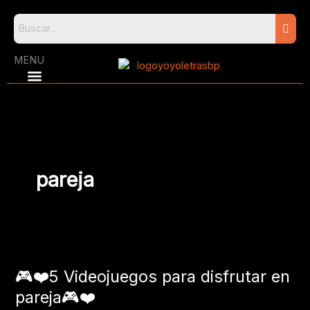
Skip
to
content
MENU
pareja
🎮
❤️
🎮❤️5 Videojuegos para disfrutar en
5
Videojuegos
pareja🎮❤️
para