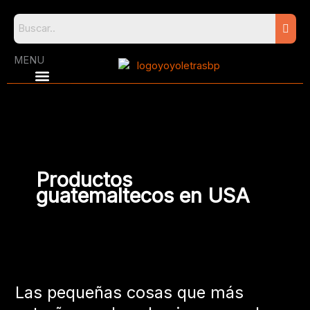
Skip
to
content
MENU
Productos
guatemaltecos en USA
Las
pequeñas
Las pequeñas cosas que más
cosas
que