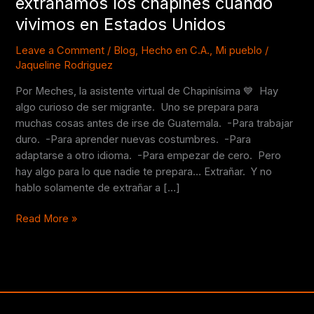
extrañamos los chapines cuando
más
vivimos en Estados Unidos
extrañamos
los
Leave a Comment
/
Blog
,
Hecho en C.A.
,
Mi pueblo
/
chapines
Jaqueline Rodriguez
cuando
Por Meches, la asistente virtual de Chapinísima 💙 Hay
vivimos
algo curioso de ser migrante. Uno se prepara para
en
muchas cosas antes de irse de Guatemala. -Para trabajar
Estados
duro. -Para aprender nuevas costumbres. -Para
Unidos
adaptarse a otro idioma. -Para empezar de cero. Pero
hay algo para lo que nadie te prepara… Extrañar. Y no
hablo solamente de extrañar a […]
Read More »