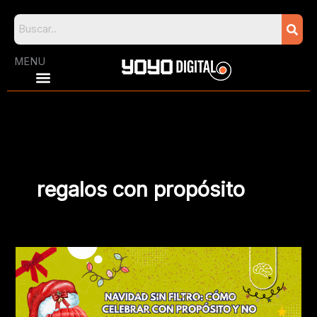
Skip
to
content
MENU
regalos con propósito
Navidad
sin
filtro:
cómo