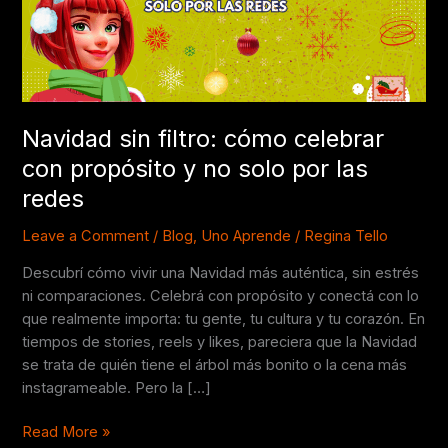
celebrar
con
propósito
y
no
solo
Navidad sin filtro: cómo celebrar
por
con propósito y no solo por las
las
redes
redes
Leave a Comment
/
Blog
,
Uno Aprende
/
Regina Tello
Descubrí cómo vivir una Navidad más auténtica, sin estrés
ni comparaciones. Celebrá con propósito y conectá con lo
que realmente importa: tu gente, tu cultura y tu corazón. En
tiempos de stories, reels y likes, pareciera que la Navidad
se trata de quién tiene el árbol más bonito o la cena más
instagrameable. Pero la […]
Read More »