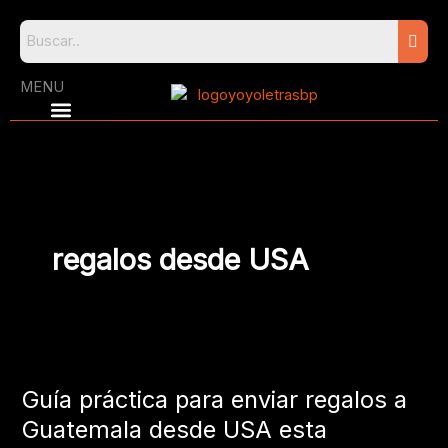
Skip
to
content
MENU
regalos desde USA
Guía
práctica
Guía práctica para enviar regalos a
para
enviar
Guatemala desde USA esta
regalos