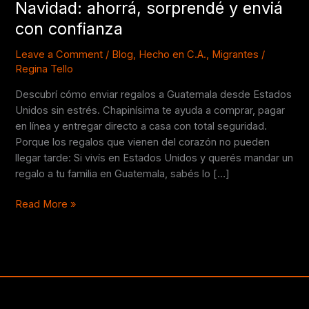
Navidad: ahorrá, sorprendé y enviá
a
con confianza
Guatemala
desde
Leave a Comment
/
Blog
,
Hecho en C.A.
,
Migrantes
/
USA
Regina Tello
esta
Navidad:
Descubrí cómo enviar regalos a Guatemala desde Estados
ahorrá,
Unidos sin estrés. Chapinísima te ayuda a comprar, pagar
sorprendé
en línea y entregar directo a casa con total seguridad.
y
Porque los regalos que vienen del corazón no pueden
enviá
llegar tarde: Si vivís en Estados Unidos y querés mandar un
con
regalo a tu familia en Guatemala, sabés lo […]
confianza
Read More »