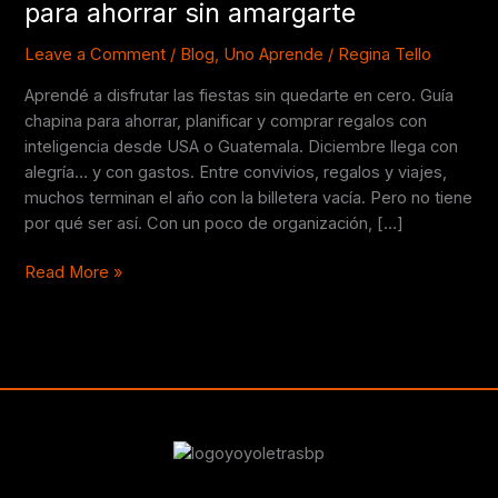
para ahorrar sin amargarte
sin
dinero:
Leave a Comment
/
Blog
,
Uno Aprende
/
Regina Tello
guía
Aprendé a disfrutar las fiestas sin quedarte en cero. Guía
millennial
chapina para ahorrar, planificar y comprar regalos con
para
inteligencia desde USA o Guatemala. Diciembre llega con
ahorrar
alegría… y con gastos. Entre convivios, regalos y viajes,
sin
muchos terminan el año con la billetera vacía. Pero no tiene
amargarte
por qué ser así. Con un poco de organización, […]
Read More »