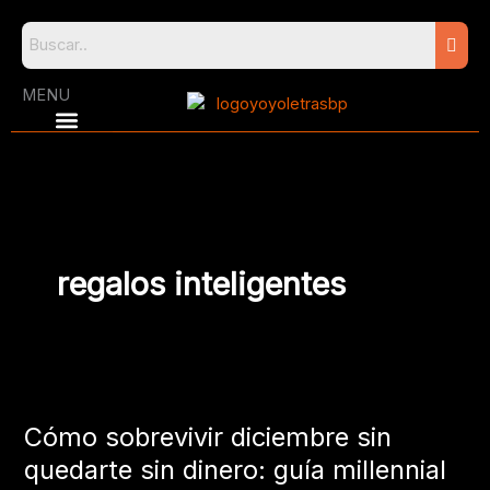
Skip
to
content
MENU
regalos inteligentes
Cómo
sobrevivir
Cómo sobrevivir diciembre sin
diciembre
sin
quedarte sin dinero: guía millennial
quedarte