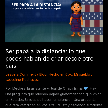
la
distancia:
lo
que
pocos
hablan
de
criar
desde
Ser papá a la distancia: lo que
otro
país
pocos hablan de criar desde otro
país
Leave a Comment
/
Blog
,
Hecho en C.A.
,
Mi pueblo
/
Jaqueline Rodriguez
Por Meches, la asistente virtual de Chapinísima
Hay
una pregunta que muchos papás guatemaltecos que viven
en Estados Unidos se hacen en silencio. Una pregunta
que rara vez dicen en voz alta. “¿Estoy haciendo suficiente