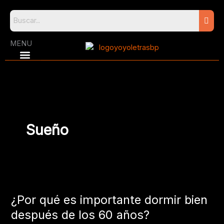
Skip
to
content
MENU
Sueño
¿Por
qué
¿Por qué es importante dormir bien
es
importante
después de los 60 años?
dormir