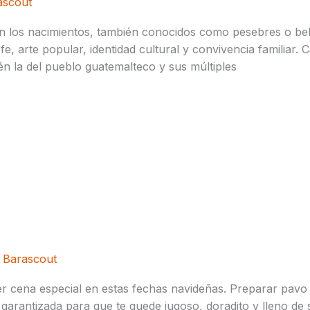
ascout
in los nacimientos, también conocidos como pesebres o be
e, arte popular, identidad cultural y convivencia familiar. 
én la del pueblo guatemalteco y sus múltiples
ión De Gracias 🦃​
 Barascout
r cena especial en estas fechas navideñas. Preparar pavo 
 y garantizada para que te quede jugoso, doradito y lleno de