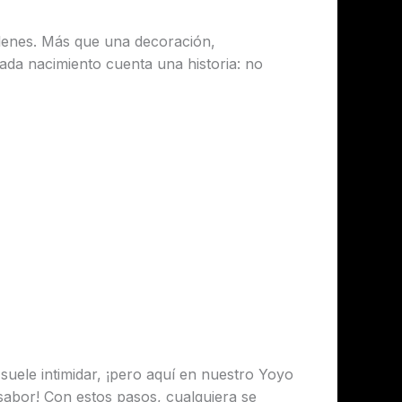
lenes. Más que una decoración,
Cada nacimiento cuenta una historia: no
suele intimidar, ¡pero aquí en nuestro Yoyo
 sabor! Con estos pasos, cualquiera se