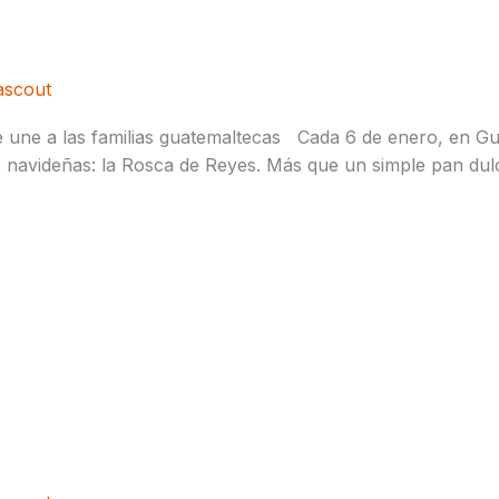
osca de Reyes 👑​​
ascout
e une a las familias guatemaltecas Cada 6 de enero, en Gua
as navideñas: la Rosca de Reyes. Más que un simple pan du
ración de nacimientos