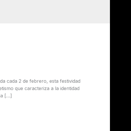
da cada 2 de febrero, esta festividad
tismo que caracteriza a la identidad
la […]