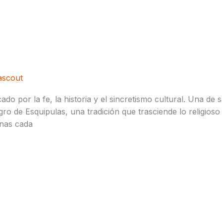
as ✝️​
ascout
 por la fe, la historia y el sincretismo cultural. Una de 
gro de Esquipulas, una tradición que trasciende lo religios
onas cada