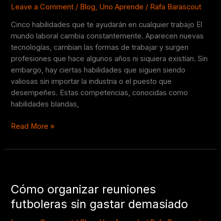
en
Leave a Comment
/
Blog
,
Uno Aprende
/
Rafa Barascout
cualquier
Cinco habilidades que te ayudarán en cualquier trabajo El
trabajo
mundo laboral cambia constantemente. Aparecen nuevas
tecnologías, cambian las formas de trabajar y surgen
profesiones que hace algunos años ni siquiera existían. Sin
embargo, hay ciertas habilidades que siguen siendo
valiosas sin importar la industria o el puesto que
desempeñes. Estas competencias, conocidas como
habilidades blandas,
Read More »
Cómo
organizar
Cómo organizar reuniones
reuniones
futboleras
futboleras sin gastar demasiado
sin