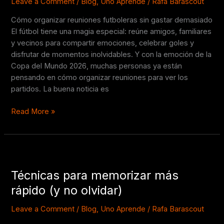
gastar
Leave a Comment
/
Blog
,
Uno Aprende
/
Rafa Barascout
demasiado
Cómo organizar reuniones futboleras sin gastar demasiado
El fútbol tiene una magia especial: reúne amigos, familiares
y vecinos para compartir emociones, celebrar goles y
disfrutar de momentos inolvidables. Y con la emoción de la
Copa del Mundo 2026, muchas personas ya están
pensando en cómo organizar reuniones para ver los
partidos. La buena noticia es
Read More »
Técnicas
para
Técnicas para memorizar más
memorizar
más
rápido (y no olvidar)
rápido
(y
Leave a Comment
/
Blog
,
Uno Aprende
/
Rafa Barascout
no