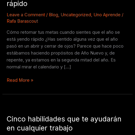
rápido
sientes
que
Leave a Comment
/
Blog
,
Uncategorized
,
Uno Aprende
/
el
Rafa Barascout
año
Cómo retomar tus metas cuando sientes que el año se
se
está yendo rápido ¿Has sentido alguna vez que el año
está
pasó en un abrir y cerrar de ojos? Parece que hace poco
yendo
estábamos haciendo propósitos de Año Nuevo y, de
rápido
repente, ya estamos en la segunda mitad del año. Es
normal mirar el calendario y […]
Read More »
Cinco
habilidades
Cinco habilidades que te ayudarán
que
te
en cualquier trabajo
ayudarán