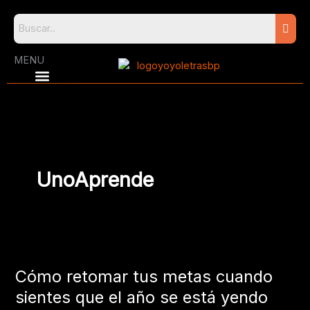
Skip
to
content
MENU
UnoAprende
Cómo
retomar
Cómo retomar tus metas cuando
tus
metas
sientes que el año se está yendo
cuando