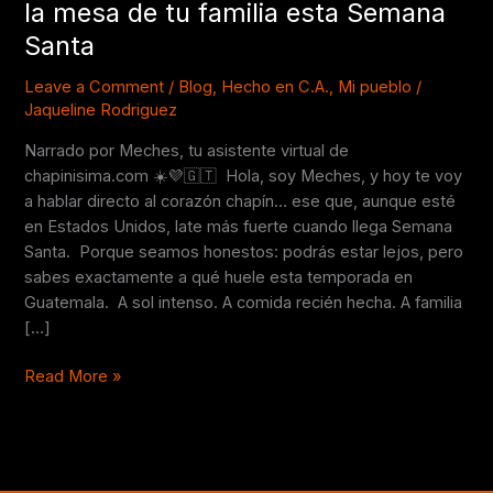
la mesa de tu familia esta Semana
productos
Santa
que
no
Leave a Comment
/
Blog
,
Hecho en C.A.
,
Mi pueblo
/
pueden
Jaqueline Rodriguez
faltar
en
Narrado por Meches, tu asistente virtual de
la
chapinisima.com ☀️💜🇬🇹 Hola, soy Meches, y hoy te voy
mesa
a hablar directo al corazón chapín… ese que, aunque esté
de
en Estados Unidos, late más fuerte cuando llega Semana
tu
Santa. Porque seamos honestos: podrás estar lejos, pero
familia
sabes exactamente a qué huele esta temporada en
esta
Guatemala. A sol intenso. A comida recién hecha. A familia
Semana
[…]
Santa
Read More »