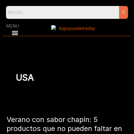
Skip
to
content
MENU
USA
Verano
con
Verano con sabor chapín: 5
sabor
chapín:
productos que no pueden faltar en
5