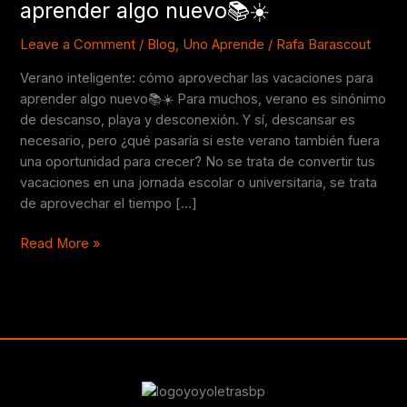
aprender algo nuevo📚☀️
vacaciones
para
Leave a Comment
/
Blog
,
Uno Aprende
/
Rafa Barascout
aprender
Verano inteligente: cómo aprovechar las vacaciones para
algo
aprender algo nuevo📚☀️ Para muchos, verano es sinónimo
nuevo
de descanso, playa y desconexión. Y sí, descansar es
📚
necesario, pero ¿qué pasaría si este verano también fuera
☀️
una oportunidad para crecer? No se trata de convertir tus
vacaciones en una jornada escolar o universitaria, se trata
de aprovechar el tiempo […]
Read More »