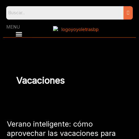
Skip
to
content
MENU
Vacaciones
Verano
inteligente:
Verano inteligente: cómo
cómo
aprovechar
aprovechar las vacaciones para
las