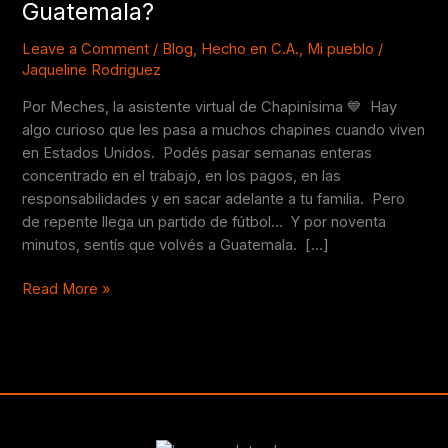
Guatemala?
fútbol
puede
Leave a Comment
/
Blog
,
Hecho en C.A.
,
Mi pueblo
/
hacernos
Jaqueline Rodriguez
sentir
Por Meches, la asistente virtual de Chapinísima 💙 Hay
más
algo curioso que les pasa a muchos chapines cuando viven
cerca
en Estados Unidos. Podés pasar semanas enteras
de
concentrado en el trabajo, en los pagos, en las
Guatemala?
responsabilidades y en sacar adelante a tu familia. Pero
de repente llega un partido de fútbol… Y por noventa
minutos, sentís que volvés a Guatemala. […]
Read More »