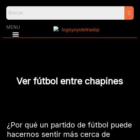
Skip
to
content
MENU
Ver fútbol entre chapines
¿Por
qué
¿Por qué un partido de fútbol puede
un
partido
hacernos sentir más cerca de
de