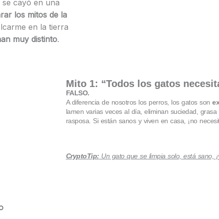
 se cayó en una
rar los mitos de la
carme en la tierra
an muy distinto
.
Mito 1: “Todos los gatos necesi
FALSO.
A diferencia de nosotros los perros, los gatos son
e
lamen varias veces al día, eliminan suciedad, grasa
rasposa. Si están sanos y viven en casa, ¡no necesi
CryptoTip:
Un gato que se limpia solo, está sano, ¡y
o