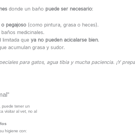
nes
donde un baño
puede ser necesario
:
o o pegajoso
(como pintura, grasa o heces).
 baños medicinales.
 limitada que
ya no pueden acicalarse bien
.
que acumulan grasa y sudor.
eciales para gatos, agua tibia y mucha paciencia. ¡Y prep
mal”
, puede tener un
 visitar al vet, no al
rlos
su higiene con: