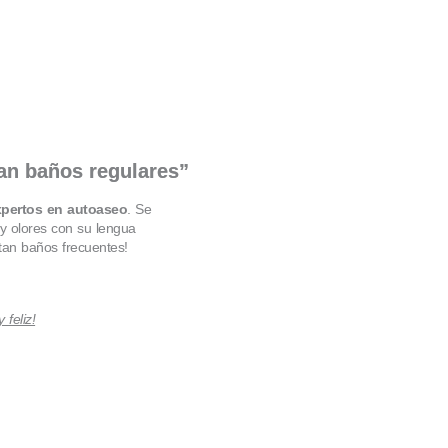
tan baños regulares”
xpertos en autoaseo
. Se
 y olores con su lengua
tan baños frecuentes!
 feliz!