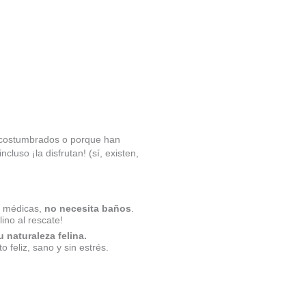
costumbrados o porque han
luso ¡la disfrutan! (sí, existen,
es médicas,
no necesita baños
.
ino al rescate!
 naturaleza felina.
 feliz, sano y sin estrés.