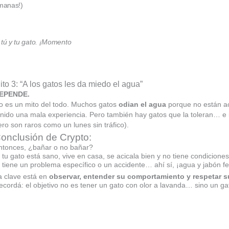
umanas!)
e tú y tu gato. ¡Momento
ito 3: “A los gatos les da miedo el agua”
EPENDE.
o es un mito del todo. Muchos gatos
odian el agua
porque no están a
enido una mala experiencia. Pero también hay gatos que la toleran… e inc
ero son raros como un lunes sin tráfico).
onclusión de Crypto:
ntonces, ¿bañar o no bañar?
i tu gato está sano, vive en casa, se acicala bien y no tiene condicion
i tiene un problema específico o un accidente… ahí sí, ¡agua y jabón fel
a clave está en
observar, entender su comportamiento y respetar su
ecordá: el objetivo no es tener un gato con olor a lavanda… sino un gato