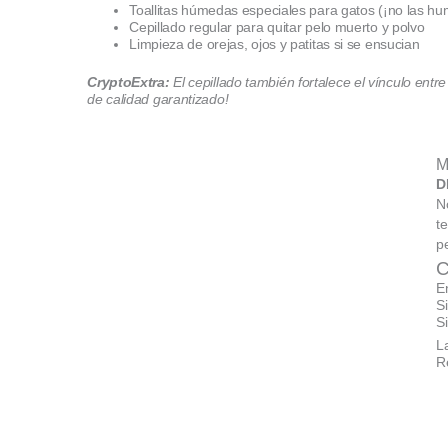
Toallitas húmedas especiales para gatos (¡no las h
Cepillado regular para quitar pelo muerto y polvo
Limpieza de orejas, ojos y patitas si se ensucian
CryptoExtra:
El cepillado también fortalece el vínculo entr
de calidad garantizado!
M
D
N
t
p
C
E
S
S
L
R