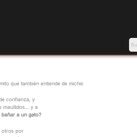
omito que también entiende de michis
 de confianza, y
s maullidos… y a
 bañar a un gato?
 otros por