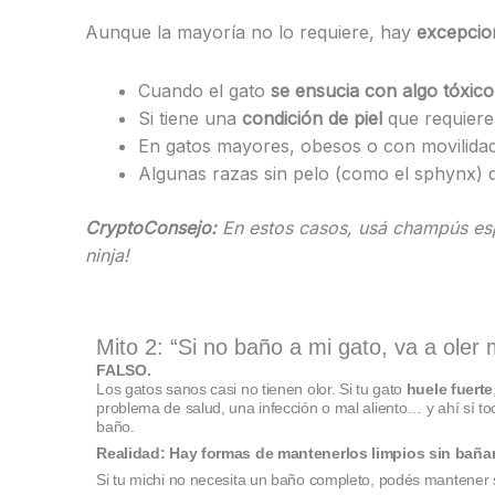
Aunque la mayoría no lo requiere, hay
excepcio
Cuando el gato
se ensucia con algo tóxic
Si tiene una
condición de piel
que requiere
En gatos mayores, obesos o con movilidad
Algunas razas sin pelo (como el sphynx) 
CryptoConsejo:
En estos casos, usá champús esp
ninja!
Mito 2: “Si no baño a mi gato, va a oler 
FALSO.
Los gatos sanos casi no tienen olor. Si tu gato
huele fuerte
problema de salud, una infección o mal aliento… y ahí sí toca
baño.
Realidad: Hay formas de mantenerlos limpios sin baña
Si tu michi no necesita un baño completo, podés mantener 