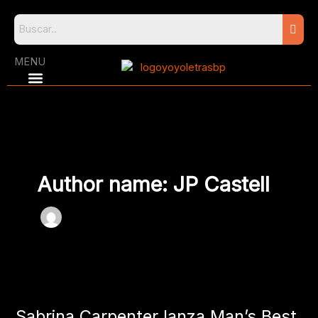
Skip
to
content
MENU
Author name: JP Castell
Sabrina
Carpenter
Sabrina Carpenter lanza Man’s Best
lanza