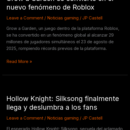
se
nuevo fenómeno de Roblox
convierte
en
Leave a Comment
/
Noticias gaming
/
JP Castell
el
Grow a Garden, un juego dentro de la plataforma Roblox,
nuevo
se ha convertido en un fenómeno global al alcanzar 29
fenómeno
millones de jugadores simultáneos el 23 de agosto de
de
2025, rompiendo récords previos de la plataforma.
Roblox
Read More »
Hollow
Knight:
Hollow Knight: Silksong finalmente
Silksong
finalmente
llega y deslumbra a los fans
llega
y
Leave a Comment
/
Noticias gaming
/
JP Castell
deslumbra
El esperado Hollow Knight: Silksong, secuela del aclamado