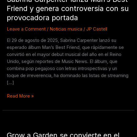
Man’s
Friend y genera controversia con su
Best
provocadora portada
Friend
y
Leave a Comment
/
Noticias musica
/
JP Castell
genera
El 29 de agosto de 2025, Sabrina Carpenter lanzó su
controversia
esperado álbum Man’s Best Friend, que rápidamente se
con
convirtió en el mayor debut musical del año en el Reino
su
Unido, según reportes de Music News. El álbum, que
provocadora
combina pop pegajoso con letras introspectivas y un
portada
toque de irreverencia, ha dominado las listas de streaming
[…]
Read More »
Grow
a
Grow a Garden se convierte en el
Garden