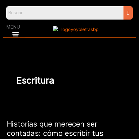
Skip
to
content
MENU
Escritura
Historias
que
Historias que merecen ser
merecen
ser
contadas: cómo escribir tus
contadas: