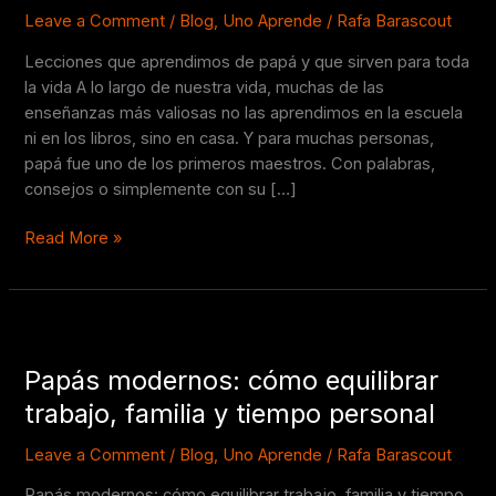
y
Leave a Comment
/
Blog
,
Uno Aprende
/
Rafa Barascout
que
Lecciones que aprendimos de papá y que sirven para toda
sirven
la vida A lo largo de nuestra vida, muchas de las
para
enseñanzas más valiosas no las aprendimos en la escuela
toda
ni en los libros, sino en casa. Y para muchas personas,
la
papá fue uno de los primeros maestros. Con palabras,
vida
consejos o simplemente con su […]
Read More »
Papás
modernos:
Papás modernos: cómo equilibrar
cómo
equilibrar
trabajo, familia y tiempo personal
trabajo,
familia
Leave a Comment
/
Blog
,
Uno Aprende
/
Rafa Barascout
y
Papás modernos: cómo equilibrar trabajo, familia y tiempo