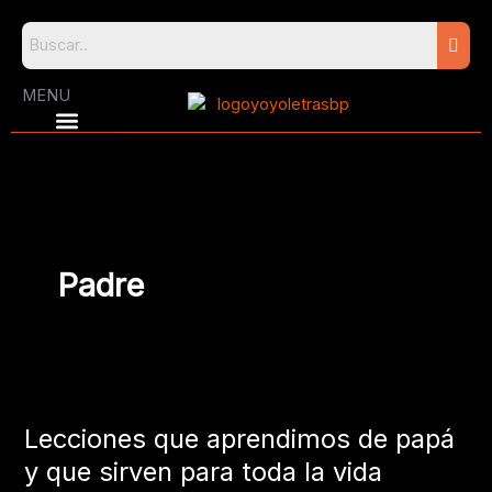
Skip
to
content
MENU
Padre
Lecciones
que
Lecciones que aprendimos de papá
aprendimos
de
y que sirven para toda la vida
papá